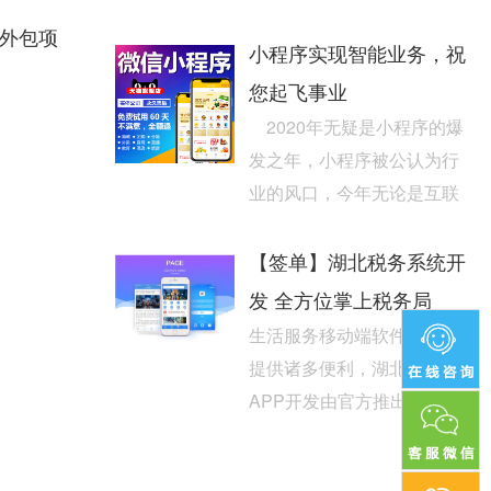
餐公司。公司主要服务于各
致外包项
校园学生大中小企业职...
小程序实现智能业务，祝
您起飞事业
2020年无疑是小程序的爆
发之年，小程序被公认为行
业的风口，今年无论是互联
网行业，还是互联网行业，
都在小程序中进行了布...
【签单】湖北税务系统开
发 全方位掌上税务局
生活服务移动端软件为人们
提供诸多便利，湖北税务
APP开发由官方推出，专门
为本地纳税人和缴费人打造
全方位掌上税务服务平台，...