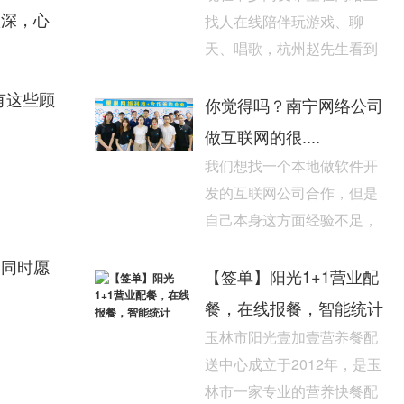
很深，心
找人在线陪伴玩游戏、聊
天、唱歌，杭州赵先生看到
了陪玩app开发的市场潜力，
有这些顾
希望通过广州酷蜂科技的...
你觉得吗？南宁网络公司
做互联网的很....
我们想找一个本地做软件开
发的互联网公司合作，但是
自己本身这方面经验不足，
听别人说这个行业里面水很
，同时愿
深，心里没底，不能知道该...
【签单】阳光1+1营业配
餐，在线报餐，智能统计
玉林市阳光壹加壹营养餐配
送中心成立于2012年，是玉
林市一家专业的营养快餐配