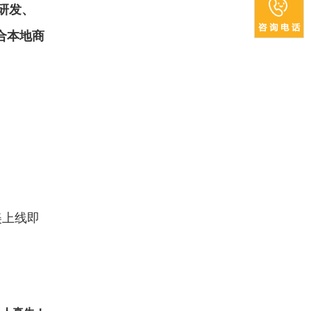
研发、
合本地商
美上线即